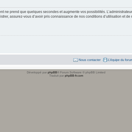
ment ne prend que quelques secondes et augmente vos possibilités. L’administrate
strer, assurez-vous d’avoir pris connaissance de nos conditions d’utilisation et de n
Nous contacter
L’équipe du foru
Développé par
phpBB
® Forum Software © phpBB Limited
Traduit par
phpBB-fr.com