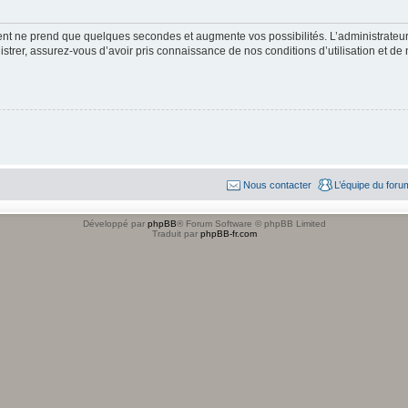
ment ne prend que quelques secondes et augmente vos possibilités. L’administrate
strer, assurez-vous d’avoir pris connaissance de nos conditions d’utilisation et de n
Nous contacter
L’équipe du foru
Développé par
phpBB
® Forum Software © phpBB Limited
Traduit par
phpBB-fr.com