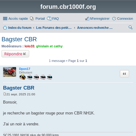
forum.cbr1000f.org
Accès rapide
Portail
FAQ
M’enregistrer
Connexion
Index du forum
Les Forums des petites annonces
Annonces recherche pièces
ec
Bagster CBR
her
Modérateurs :
lolo33
,
ghislain et cathy
ch
Répondre
er
1 message • Page
1
sur
1
Dpon17
Citation
Débutant
Bagster CBR
21 sept. 2025 21:00
M
e
Bonsoir,
s
s
a
je recherche un bagster rouge pour mon CBR NH1K.
g
e
J'ai un noir à vendre.
SC25 1991 NH1K plus de 90 000 kms