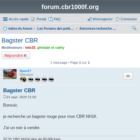
forum.cbr1000f.org
Accès rapide
Portail
FAQ
M’enregistrer
Connexion
Index du forum
Les Forums des petites annonces
Annonces recherche pièces
ec
Bagster CBR
her
Modérateurs :
lolo33
,
ghislain et cathy
ch
Répondre
er
1 message • Page
1
sur
1
Dpon17
Citation
Débutant
Bagster CBR
21 sept. 2025 21:00
M
e
Bonsoir,
s
s
a
je recherche un bagster rouge pour mon CBR NH1K.
g
e
J'ai un noir à vendre.
SC25 1991 NH1K plus de 90 000 kms