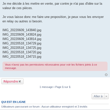
Je me décide à les mettre en vente, par contre je n'ai pas d'idée sur la
valeur de ces pièces.
Je vous laisse donc me faire une proposition, je peux vous les envoyer
en relay ou autres si besoin.
IMG_20220609_143840.jpg
IMG_20220609_143824.jpg
IMG_20220609_143814.jpg
IMG_20220518_134729.jpg
IMG_20220518_134725.jpg
IMG_20220518_134720.jpg
IMG_20220518_134715.jpg
Vous n’avez pas les permissions nécessaires pour voir les fichiers joints à ce
message.
Répondre
1 message • Page
1
sur
1
Aller à
QUI EST EN LIGNE
Utilisateurs parcourant ce forum : Aucun utilisateur enregistré et 3 invités