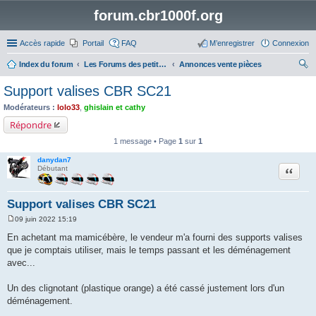
forum.cbr1000f.org
Accès rapide
Portail
FAQ
M’enregistrer
Connexion
Index du forum
Les Forums des petites annonces
Annonces vente pièces
ec
Support valises CBR SC21
her
Modérateurs :
lolo33
,
ghislain et cathy
ch
Répondre
er
1 message • Page
1
sur
1
danydan7
Citation
Débutant
Support valises CBR SC21
09 juin 2022 15:19
M
e
En achetant ma mamicébère, le vendeur m'a fourni des supports valises
s
que je comptais utiliser, mais le temps passant et les déménagement
s
a
avec...
g
e
Un des clignotant (plastique orange) a été cassé justement lors d'un
déménagement.