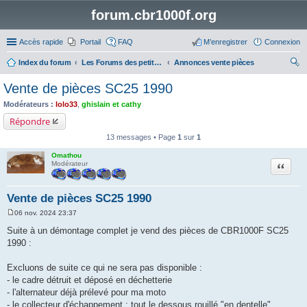
forum.cbr1000f.org
Accès rapide
Portail
FAQ
M’enregistrer
Connexion
Index du forum
Les Forums des petites annonces
Annonces vente pièces
ec
Vente de pièces SC25 1990
her
Modérateurs :
lolo33
,
ghislain et cathy
ch
Répondre
er
13 messages • Page
1
sur
1
Omathou
Citation
Modérateur
Vente de pièces SC25 1990
06 nov. 2024 23:37
M
e
Suite à un démontage complet je vend des pièces de CBR1000F SC25
s
1990 :
s
a
g
Excluons de suite ce qui ne sera pas disponible :
e
- le cadre détruit et déposé en déchetterie
- l'alternateur déjà prélevé pour ma moto
- le collecteur d'échappement : tout le dessous rouillé "en dentelle"