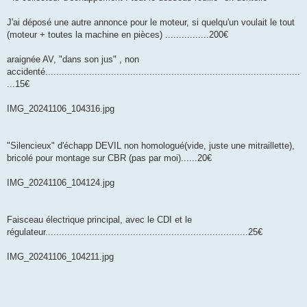
J'ai déposé une autre annonce pour le moteur, si quelqu'un voulait le tout
(moteur + toutes la machine en pièces) ................200€
araignée AV, "dans son jus" , non
accidenté.............................................................................................
...15€
IMG_20241106_104316.jpg
"Silencieux" d'échapp DEVIL non homologué(vide, juste une mitraillette),
bricolé pour montage sur CBR (pas par moi)......20€
IMG_20241106_104124.jpg
Faisceau électrique principal, avec le CDI et le
régulateur..........................................................................25€
IMG_20241106_104211.jpg