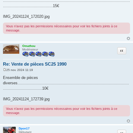
...........................................................................................................
g
..........................................15€
e
IMG_20241124_172020.jpg
Vous n’avez pas les permissions nécessaires pour voir les fichiers joints à ce
message.
Omathou
Citation
Modérateur
Re: Vente de pièces SC25 1990
25 nov. 2024 11:19
M
e
Ensemble de pièces
s
diverses..............................................................................................
s
a
.................................10€
g
e
IMG_20241124_172739.jpg
Vous n’avez pas les permissions nécessaires pour voir les fichiers joints à ce
message.
Dpon17
Citation
Débutant