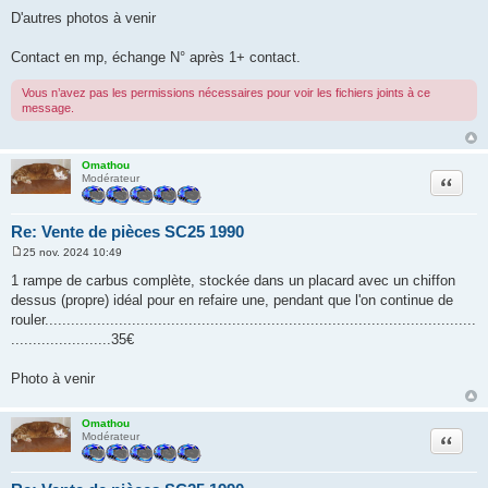
D'autres photos à venir
Contact en mp, échange N° après 1+ contact.
Vous n’avez pas les permissions nécessaires pour voir les fichiers joints à ce
message.
Omathou
Citation
Modérateur
Re: Vente de pièces SC25 1990
25 nov. 2024 10:49
M
e
1 rampe de carbus complète, stockée dans un placard avec un chiffon
s
dessus (propre) idéal pour en refaire une, pendant que l'on continue de
s
a
rouler...................................................................................................
g
.......................35€
e
Photo à venir
Omathou
Citation
Modérateur