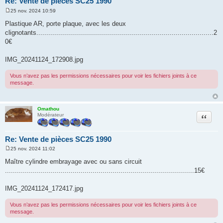
Re: Vente de pièces SC25 1990
25 nov. 2024 10:59
M
e
Plastique AR, porte plaque, avec les deux
s
clignotants.........................................................................................2
s
a
0€
g
e
IMG_20241124_172908.jpg
Vous n’avez pas les permissions nécessaires pour voir les fichiers joints à ce
message.
Omathou
Citation
Modérateur
Re: Vente de pièces SC25 1990
25 nov. 2024 11:02
M
e
Maître cylindre embrayage avec ou sans circuit
s
...............................................................................................15€
s
a
g
IMG_20241124_172417.jpg
e
Vous n’avez pas les permissions nécessaires pour voir les fichiers joints à ce
message.