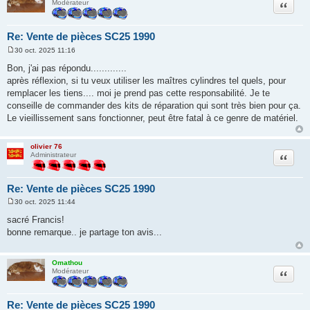
Citation
Modérateur
Re: Vente de pièces SC25 1990
30 oct. 2025 11:16
M
e
Bon, j'ai pas répondu.............
s
après réflexion, si tu veux utiliser les maîtres cylindres tel quels, pour
s
a
remplacer les tiens.... moi je prend pas cette responsabilité. Je te
g
conseille de commander des kits de réparation qui sont très bien pour ça.
e
Le vieillissement sans fonctionner, peut être fatal à ce genre de matériel.
olivier 76
Citation
Administrateur
Re: Vente de pièces SC25 1990
30 oct. 2025 11:44
M
e
sacré Francis!
s
bonne remarque.. je partage ton avis...
s
a
g
e
Omathou
Citation
Modérateur
Re: Vente de pièces SC25 1990