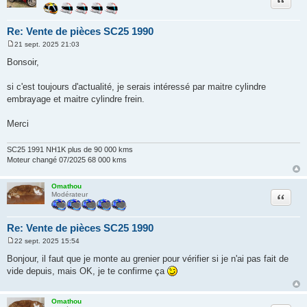
Re: Vente de pièces SC25 1990
21 sept. 2025 21:03
M
e
Bonsoir,
s
s
a
si c'est toujours d'actualité, je serais intéressé par maitre cylindre
g
embrayage et maitre cylindre frein.
e
Merci
SC25 1991 NH1K plus de 90 000 kms
Moteur changé 07/2025 68 000 kms
Omathou
Citation
Modérateur
Re: Vente de pièces SC25 1990
22 sept. 2025 15:54
M
e
Bonjour, il faut que je monte au grenier pour vérifier si je n'ai pas fait de
s
vide depuis, mais OK, je te confirme ça
s
a
g
e
Omathou