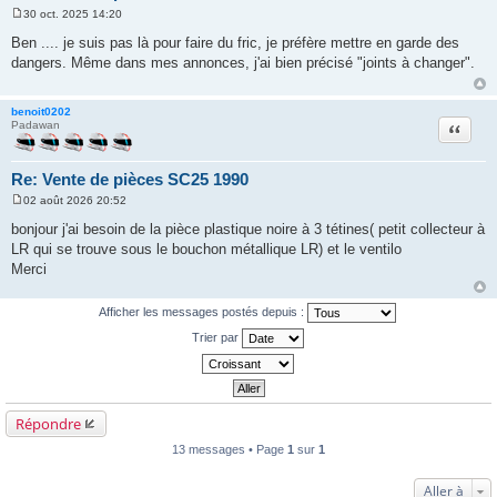
30 oct. 2025 14:20
M
e
Ben .... je suis pas là pour faire du fric, je préfère mettre en garde des
s
dangers. Même dans mes annonces, j'ai bien précisé "joints à changer".
s
a
g
e
benoit0202
Citation
Padawan
Re: Vente de pièces SC25 1990
02 août 2026 20:52
M
e
bonjour j'ai besoin de la pièce plastique noire à 3 tétines( petit collecteur à
s
LR qui se trouve sous le bouchon métallique LR) et le ventilo
s
a
Merci
g
e
Afficher les messages postés depuis :
Trier par
Répondre
13 messages • Page
1
sur
1
Aller à