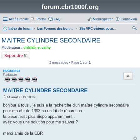
forum.cbr1000f.org
Accès rapide
Portail
FAQ
M’enregistrer
Connexion
Index du forum
Les Forums des bonnes adresses
Site VPC sérieux pour pièces et accessoires moto
ec
MAITRE CYLINDRE SECONDAIRE
her
Modérateur :
ghislain et cathy
ch
Répondre
er
2 messages • Page
1
sur
1
HUGUES33
Citation
Padawan
MAITRE CYLINDRE SECONDAIRE
14 août 2019 18:09
M
e
bonjour a tous , je suis a la recherche d'un maître cylindre secondaire
s
pour ma cbr de 1993 ou un kit de réparation .
s
a
la pièce n'est plus dispo apparemment .
g
avez vous une solution pour me sauver ?
e
merci amis de la CBR