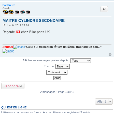
PanBreizh
Citation
Assidu
MAITRE CYLINDRE SECONDAIRE
14 août 2019 22:18
M
e
Regarde
ICI
chez Bike-parts UK.
s
s
a
g
e
Bernard
"Celui qui freine trop tôt est un lâche, trop tard un con..."
Afficher les messages postés depuis :
Trier par
Répondre
2 messages • Page
1
sur
1
Aller à
QUI EST EN LIGNE
Utilisateurs parcourant ce forum : Aucun utilisateur enregistré et 3 invités