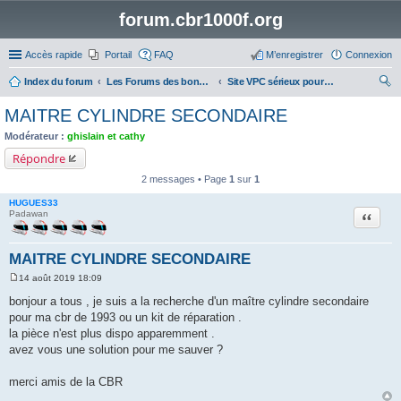
forum.cbr1000f.org
Accès rapide
Portail
FAQ
M’enregistrer
Connexion
Index du forum
Les Forums des bonnes adresses
Site VPC sérieux pour pièces et accessoires moto
ec
MAITRE CYLINDRE SECONDAIRE
her
Modérateur :
ghislain et cathy
ch
Répondre
er
2 messages • Page
1
sur
1
HUGUES33
Citation
Padawan
MAITRE CYLINDRE SECONDAIRE
14 août 2019 18:09
M
e
bonjour a tous , je suis a la recherche d'un maître cylindre secondaire
s
pour ma cbr de 1993 ou un kit de réparation .
s
a
la pièce n'est plus dispo apparemment .
g
avez vous une solution pour me sauver ?
e
merci amis de la CBR