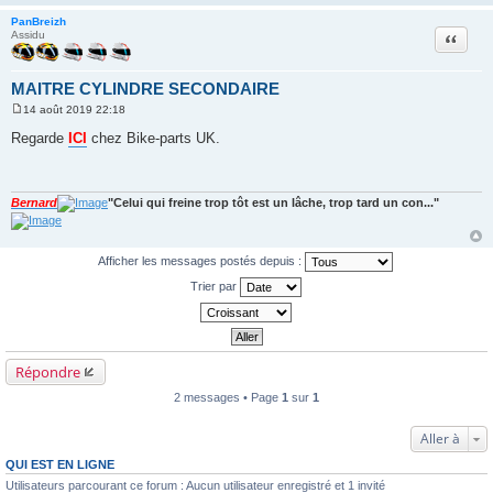
PanBreizh
Citation
Assidu
MAITRE CYLINDRE SECONDAIRE
14 août 2019 22:18
M
e
Regarde
ICI
chez Bike-parts UK.
s
s
a
g
e
Bernard
"Celui qui freine trop tôt est un lâche, trop tard un con..."
Afficher les messages postés depuis :
Trier par
Répondre
2 messages • Page
1
sur
1
Aller à
QUI EST EN LIGNE
Utilisateurs parcourant ce forum : Aucun utilisateur enregistré et 1 invité