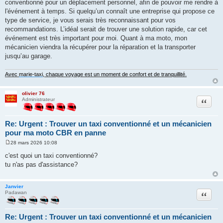
conventionné pour un déplacement personnel, afin de pouvoir me rendre à
l'événement à temps. Si quelqu’un connaît une entreprise qui propose ce
type de service, je vous serais très reconnaissant pour vos
recommandations. L’idéal serait de trouver une solution rapide, car cet
événement est très important pour moi. Quant à ma moto, mon
mécanicien viendra la récupérer pour la réparation et la transporter
jusqu’au garage.
Avec
marie-taxi
, chaque voyage est un moment de confort et de tranquillité.
olivier 76
Citation
Administrateur
Re: Urgent : Trouver un taxi conventionné et un mécanicien
pour ma moto CBR en panne
28 mars 2026 10:08
M
e
c'est quoi un taxi conventionné?
s
tu n'as pas d'assistance?
s
a
g
e
Janvier
Citation
Padawan
Re: Urgent : Trouver un taxi conventionné et un mécanicien