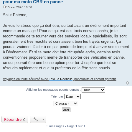
pour ma moto CBR en panne
15 avr. 2026 10:50
M
e
Salut Paterne,
s
s
a
Je vois le stress que ça doit être, surtout avant un événement important
g
comme un mariage ! Pour ce qui est des taxis conventionnés, je te
e
recommande de te tourner vers des services locaux spécialisés, ils sont
généralement très réactifs et connaissent bien les trajets urgents. Ça
pourrait vraiment t'aider à ne pas perdre de temps et à arriver sereinement
à l’événement. Et si ta moto doit être récupérée après, certains taxis
conventionnés proposent même de transporter des véhicules en panne,
ce qui pourrait être une bonne option pour toi. J’espère que tout se
résoudra rapidement et que tu profiteras de la fête sans soucis
Voyagez en toute sécurité avec
Taxi La Rochelle
, ponctualité et confort garantis
Afficher les messages postés depuis :
Trier par
Répondre
3 messages • Page
1
sur
1