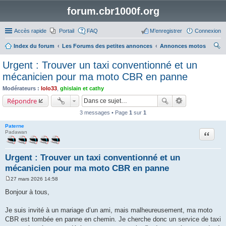
forum.cbr1000f.org
Accès rapide
Portail
FAQ
M’enregistrer
Connexion
Index du forum
Les Forums des petites annonces
Annonces motos
ec
Urgent : Trouver un taxi conventionné et un
her
mécanicien pour ma moto CBR en panne
ch
Modérateurs :
lolo33
,
ghislain et cathy
er
Répondre
3 messages • Page
1
sur
1
Paterne
Citation
Padawan
Urgent : Trouver un taxi conventionné et un
mécanicien pour ma moto CBR en panne
27 mars 2026 14:58
M
e
Bonjour à tous,
s
s
a
Je suis invité à un mariage d’un ami, mais malheureusement, ma moto
g
CBR est tombée en panne en chemin. Je cherche donc un service de taxi
e