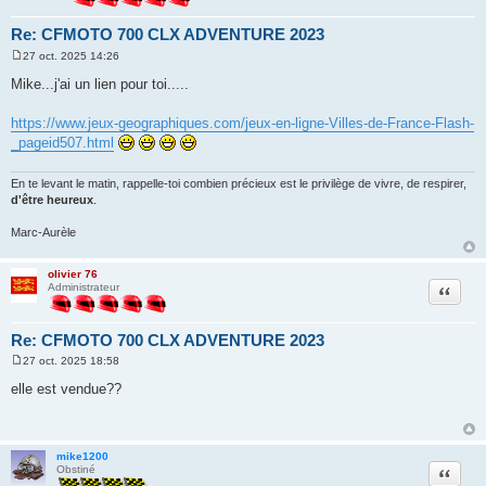
Re: CFMOTO 700 CLX ADVENTURE 2023
27 oct. 2025 14:26
M
e
Mike...j'ai un lien pour toi.....
s
s
a
https://www.jeux-geographiques.com/jeux-en-ligne-Villes-de-France-Flash-
g
_pageid507.html
e
En te levant le matin, rappelle-toi combien précieux est le privilège de vivre, de respirer,
d'être heureux
.
Marc-Aurèle
olivier 76
Citation
Administrateur
Re: CFMOTO 700 CLX ADVENTURE 2023
27 oct. 2025 18:58
M
e
elle est vendue??
s
s
a
g
e
mike1200
Citation
Obstiné