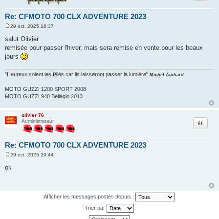
Re: CFMOTO 700 CLX ADVENTURE 2023
29 oct. 2025 18:37
M
e
salut Olivier
s
remisée pour passer l'hiver, mais sera remise en vente pour les beaux
s
a
jours
g
e
"Heureux soient les fêlés car ils laisseront passer la lumière"
Michel Audiard
MOTO GUZZI 1200 SPORT 2008
MOTO GUZZI 940 Bellagio 2013
olivier 76
Citation
Administrateur
Re: CFMOTO 700 CLX ADVENTURE 2023
29 oct. 2025 20:44
M
e
ok
s
s
a
g
e
Afficher les messages postés depuis :
Trier par