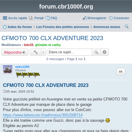
forum.cbr1000f.org
Accès rapide
Portail
FAQ
M’enregistrer
Connexion
Index du forum
Les Forums des petites annonces
Annonces motos
ec
CFMOTO 700 CLX ADVENTURE 2023
her
Modérateurs :
lolo33
,
ghislain et cathy
ch
Répondre
er
6 messages • Page
1
sur
1
mike1200
Citation
Obstiné
CFMOTO 700 CLX ADVENTURE 2023
05 sept. 2025 15:52
M
e
Votre guzziste préféré en Auvergne met en vente sa petite CFMOTO 700
s
CLX Adventure par manque de place dans le garage
s
a
Pour plus d'infos, vous pouvez aller sur le CoinCoin:
g
https://www.leboncoin.fr/ad/motos/3051508714
e
Elle a été traitée comme une Guzzi, donc pas à la sauvage
Eligible au permis A2
Super petite moto pour aller aux champignons et pour se faire plaisir dans