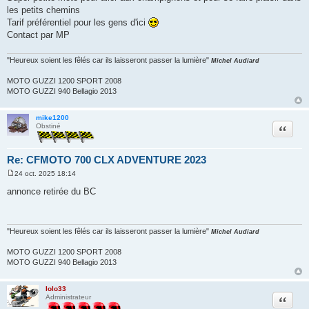
les petits chemins
Tarif préférentiel pour les gens d'ici
Contact par MP
"Heureux soient les fêlés car ils laisseront passer la lumière"
Michel Audiard
MOTO GUZZI 1200 SPORT 2008
MOTO GUZZI 940 Bellagio 2013
mike1200
Citation
Obstiné
Re: CFMOTO 700 CLX ADVENTURE 2023
24 oct. 2025 18:14
M
e
annonce retirée du BC
s
s
a
g
e
"Heureux soient les fêlés car ils laisseront passer la lumière"
Michel Audiard
MOTO GUZZI 1200 SPORT 2008
MOTO GUZZI 940 Bellagio 2013
lolo33
Citation
Administrateur