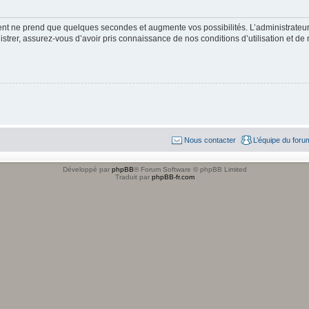
ment ne prend que quelques secondes et augmente vos possibilités. L’administrate
strer, assurez-vous d’avoir pris connaissance de nos conditions d’utilisation et de n
Nous contacter
L’équipe du foru
Développé par
phpBB
® Forum Software © phpBB Limited
Traduit par
phpBB-fr.com