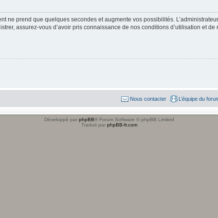
ment ne prend que quelques secondes et augmente vos possibilités. L’administrate
strer, assurez-vous d’avoir pris connaissance de nos conditions d’utilisation et de n
Nous contacter
L’équipe du foru
Développé par
phpBB
® Forum Software © phpBB Limited
Traduit par
phpBB-fr.com