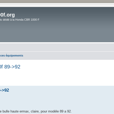
0f.org
ais dédié à la Honda CBR 1000 F
ces équipements
0f 89->92
9->92
e bulle haute ermax, claire, pour modèle 89 a 92.