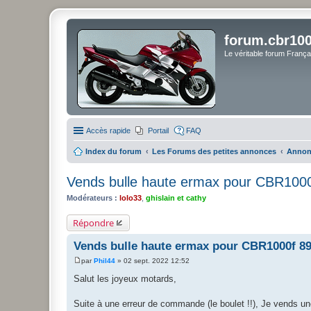
forum.cbr100
Le véritable forum Franç
Accès rapide
Portail
FAQ
Index du forum
Les Forums des petites annonces
Annon
Vends bulle haute ermax pour CBR100
Modérateurs :
lolo33
,
ghislain et cathy
Répondre
Vends bulle haute ermax pour CBR1000f 8
par
Phil44
»
02 sept. 2022 12:52
M
e
Salut les joyeux motards,
s
s
a
Suite à une erreur de commande (le boulet !!), Je vends un
g