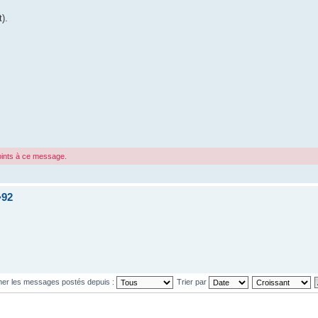
).
joints à ce message.
>92
cher les messages postés depuis :
Trier par