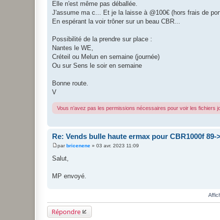
Elle n'est même pas déballée.
e
J'assume ma c... Et je la laisse à @100€ (hors frais de port
En espérant la voir trôner sur un beau CBR...
Possibilité de la prendre sur place :
Nantes le WE,
Créteil ou Melun en semaine (journée)
Ou sur Sens le soir en semaine
Bonne route.
V
Vous n’avez pas les permissions nécessaires pour voir les fichiers 
Re: Vends bulle haute ermax pour CBR1000f 89-
par
bricenene
»
03 avr. 2023 11:09
M
e
Salut,
s
s
a
MP envoyé.
g
e
Affi
Répondre