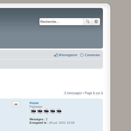
M’enregistrer
Connexion
2 messages • Page
1
sur
1
Citation
Phil44
Padawan
Messages :
2
Enregistré le :
28 juil. 2022 10:08