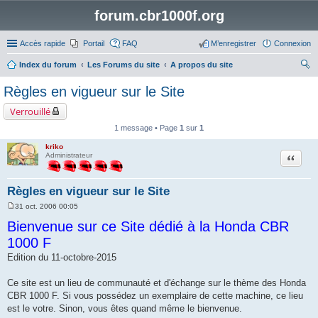
forum.cbr1000f.org
Accès rapide
Portail
FAQ
M’enregistrer
Connexion
Index du forum
Les Forums du site
A propos du site
ec
Règles en vigueur sur le Site
her
Verrouillé
ch
1 message • Page
1
sur
1
er
kriko
Citation
Administrateur
Règles en vigueur sur le Site
31 oct. 2006 00:05
M
e
Bienvenue sur ce Site dédié à la Honda CBR
s
s
1000 F
a
g
Edition du 11-octobre-2015
e
Ce site est un lieu de communauté et d'échange sur le thème des Honda
CBR 1000 F. Si vous possédez un exemplaire de cette machine, ce lieu
est le votre. Sinon, vous êtes quand même le bienvenue.