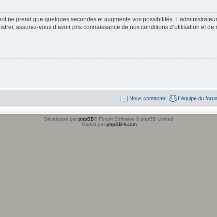
ment ne prend que quelques secondes et augmente vos possibilités. L’administrate
strer, assurez-vous d’avoir pris connaissance de nos conditions d’utilisation et de n
Nous contacter
L’équipe du foru
Développé par
phpBB
® Forum Software © phpBB Limited
Traduit par
phpBB-fr.com