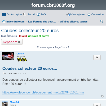
forum.cbr1000f.org
Accès rapide
Portail
FAQ
M’enregistrer
Connexion
Index du forum
Les Forums des petites annonces
Affaires eBay ou autres
ec
Coudes collecteur 20 euros...
her
Modérateurs :
lolo33
,
ghislain et cathy
ch
Répondre
er
11 messages • Page
1
sur
1
Chrisk
Citation
Régulier
Coudes collecteur 20 euros...
17 avr. 2023 20:23
M
e
Des coudes de collecteur sur leboncoin apparemment en très bon état.
s
Prix : 20 euros !!!
s
a
g
https://www.leboncoin.fr/equipement_moto/2249461681.htm
e
Manu34
Citation
Fidèle