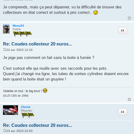
M
e
Je comprends, mais ça peut dépanner, vu la difficulté de trouver des
s
collecteurs en état correct et surtout à prix correct..
s
a
g
e
Manu34
Citation
Fidèle
Re: Coudes collecteur 20 euros...
22 avr. 2023 12:10
M
e
Je pige pas comment on fait sans la boite à fumée ?
s
s
a
C'est surtout elle qui rouille avec ses raccords pour les pots.
g
Quand j'ai changé ma ligne, les tubes de sorties cylindres étaient encore
e
bien quand la boite était un gruyère !
Violette et moi : le big love !
(Sc25 CBS de 1994)
Chrisk
Citation
Régulier
Re: Coudes collecteur 20 euros...
23 avr. 2023 22:03
M