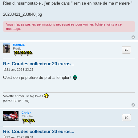
Rien d,insurmontable , j'en parle dans " remise en route de ma mémère "
20230421_203840.jpg
Vous n’avez pas les permissions nécessaires pour voir les fichiers joints à ce
message.
Manu34
Citation
Fidèle
Re: Coudes collecteur 20 euros...
21 avr. 2023 23:21
M
e
C'est con je préfère du prèt à l'emploi !
s
s
a
g
e
Violette et moi : le big love !
(Sc25 CBS de 1994)
Chrisk
Citation
Régulier
Re: Coudes collecteur 20 euros...
22 avr. 2023 09:31