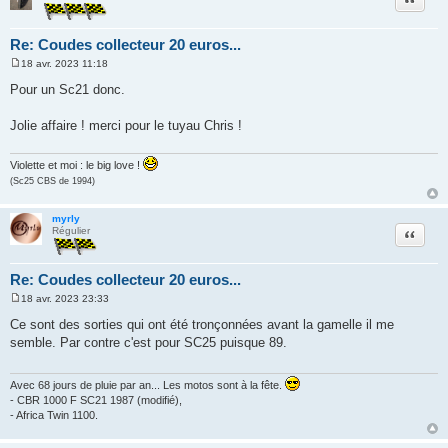
Re: Coudes collecteur 20 euros...
18 avr. 2023 11:18
M
e
Pour un Sc21 donc.
s
s
a
Jolie affaire ! merci pour le tuyau Chris !
g
e
Violette et moi : le big love !
(Sc25 CBS de 1994)
myrly
Citation
Régulier
Re: Coudes collecteur 20 euros...
18 avr. 2023 23:33
M
e
Ce sont des sorties qui ont été tronçonnées avant la gamelle il me
s
semble. Par contre c'est pour SC25 puisque 89.
s
a
g
e
Avec 68 jours de pluie par an... Les motos sont à la fête.
- CBR 1000 F SC21 1987 (modifié),
- Africa Twin 1100.