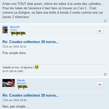
e
A ben moi TOUT était pourri, même les tubes à la sortie des cylindres....
s
Pour les tubes de l'annonce il faut faire où trouver un 2 en 1 . C'est
s
a
comme ça d'origine, où faire une boîte à fumée 2 sortie comme moi car
g
j'avais 2 silencieux.
e
Manu34
Citation
Fidèle
Re: Coudes collecteur 20 euros...
24 avr. 2023 10:11
M
e
Pas simple donc.
s
s
a
g
e
Violette et moi : le big love !
(Sc25 CBS de 1994)
Chrisk
Citation
Régulier
Re: Coudes collecteur 20 euros...
24 avr. 2023 18:50
M
e
Non, pas simple....
s