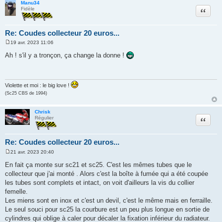
Manu34
Citation
Fidèle
Re: Coudes collecteur 20 euros...
19 avr. 2023 11:06
M
e
Ah ! s'il y a tronçon, ça change la donne !
s
s
a
g
e
Violette et moi : le big love !
(Sc25 CBS de 1994)
Chrisk
Citation
Régulier
Re: Coudes collecteur 20 euros...
21 avr. 2023 20:40
M
e
En fait ça monte sur sc21 et sc25. C'est les mêmes tubes que le
s
collecteur que j'ai monté . Alors c'est la boîte à fumée qui a été coupée
s
a
les tubes sont complets et intact, on voit d'ailleurs la vis du collier
g
femelle.
e
Les miens sont en inox et c'est un devil, c'est le même mais en ferraille.
Le seul souci pour sc25 la courbure est un peu plus longue en sortie de
cylindres qui oblige à caler pour décaler la fixation inférieur du radiateur.