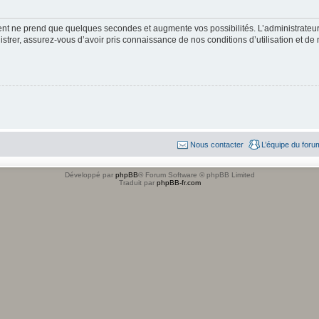
ment ne prend que quelques secondes et augmente vos possibilités. L’administrate
strer, assurez-vous d’avoir pris connaissance de nos conditions d’utilisation et de n
Nous contacter
L’équipe du foru
Développé par
phpBB
® Forum Software © phpBB Limited
Traduit par
phpBB-fr.com