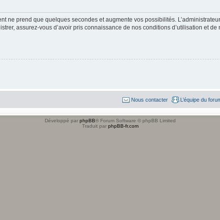
ment ne prend que quelques secondes et augmente vos possibilités. L’administrate
strer, assurez-vous d’avoir pris connaissance de nos conditions d’utilisation et de n
Nous contacter
L’équipe du foru
Développé par
phpBB
® Forum Software © phpBB Limited
Traduit par
phpBB-fr.com