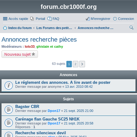
forum.cbr1000f.org
Accès rapide
Portail
FAQ
M’enregistrer
Connexion
Index du forum
Les Forums des petites annonces
Annonces recherche pièces
ec
Annonces recherche pièces
her
Modérateurs :
lolo33
,
ghislain et cathy
ch
Nouveau sujet
er
63 sujets
1
2
Annonces
Le réglement des annonces. A lire avant de poster
Dernier message par
anonyme
«
13 avr. 2010 08:42
Sujets
Bagster CBR
Dernier message par
Dpon17
«
21 sept. 2025 21:00
Carénage flan Gauche SC25 NH1K
Dernier message par
Dpon17
«
21 sept. 2025 20:58
Réponses :
1
Recherche silencieux devil
Dernier message par
eliot
«
09 févr. 2025 20:51