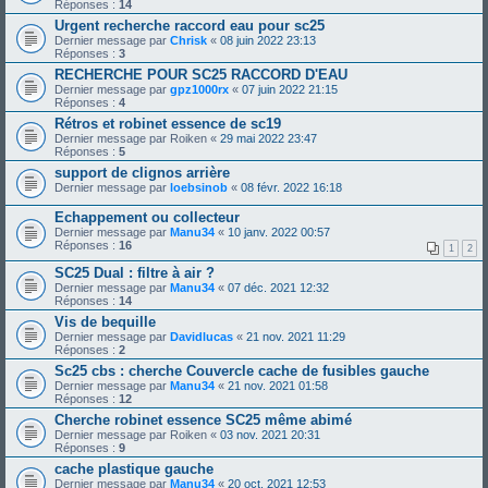
Réponses :
14
Urgent recherche raccord eau pour sc25
Dernier message par
Chrisk
«
08 juin 2022 23:13
Réponses :
3
RECHERCHE POUR SC25 RACCORD D'EAU
Dernier message par
gpz1000rx
«
07 juin 2022 21:15
Réponses :
4
Rétros et robinet essence de sc19
Dernier message par
Roiken
«
29 mai 2022 23:47
Réponses :
5
support de clignos arrière
Dernier message par
loebsinob
«
08 févr. 2022 16:18
Echappement ou collecteur
Dernier message par
Manu34
«
10 janv. 2022 00:57
Réponses :
16
1
2
SC25 Dual : filtre à air ?
Dernier message par
Manu34
«
07 déc. 2021 12:32
Réponses :
14
Vis de bequille
Dernier message par
Davidlucas
«
21 nov. 2021 11:29
Réponses :
2
Sc25 cbs : cherche Couvercle cache de fusibles gauche
Dernier message par
Manu34
«
21 nov. 2021 01:58
Réponses :
12
Cherche robinet essence SC25 même abimé
Dernier message par
Roiken
«
03 nov. 2021 20:31
Réponses :
9
cache plastique gauche
Dernier message par
Manu34
«
20 oct. 2021 12:53