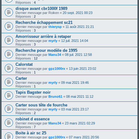
Réponses :
4
disque avant cbr1000f 1989
Dernier message par
Roiken
«
20 sept. 2021 00:23
Réponses :
2
Recherche échappement sc21
Dernier message par
thierysp
«
11 août 2021 21:21
Réponses :
3
Amorrisseur arrière à retaper
Dernier message par
myrly
«
12 juil. 2021 14:04
Réponses :
3
Recherche pour modèle de 1995
Dernier message par
Manu34
«
08 juil. 2021 12:58
Réponses :
12
Calorstat
Dernier message par
gpz1000rx
«
13 juin 2021 23:02
Réponses :
1
Carter
Dernier message par
myrly
«
09 mai 2021 19:46
Réponses :
1
Tapis Bagster noir
Dernier message par
Bruno61
«
08 mai 2021 11:12
Carter sous tête de fourche
Dernier message par
myrly
«
03 mai 2021 23:17
Réponses :
2
robinet d essence
Dernier message par
Manu34
«
23 mars 2021 02:29
Réponses :
7
Boite à air sc 25
Dernier message par
gpz1000rx
«
07 mars 2021 20:56