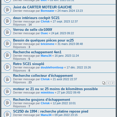
Joint de CARTER MOTEUR GAUCHE
Dernier message par
Borneater
«
24 mars 2024 13:23
deux intérieurs cockpit SC21
Dernier message par
Chrisk
«
27 sept. 2023 12:37
Réponses :
14
Verrou de selle cbr1000f
Dernier message par
Ouec
«
24 juil. 2023 09:22
Besoin de quelques pièces pour sc25
Dernier message par
bricenene
«
31 mars 2023 08:48
Réponses :
3
Recherche echappement 4en1
Dernier message par
Manu34
«
16 janv. 2023 11:24
Réponses :
5
Retro SC21 siouplé
Dernier message par
doublefrontloop
«
17 déc. 2022 15:26
Réponses :
8
Recherche collecteur d'échappement
Dernier message par
Chrisk
«
21 août 2022 22:37
Réponses :
23
1
2
moteur sc 21 ou sc 25 moins de kilomètres possible
Dernier message par
mimititou
«
27 juin 2022 09:49
Recherche goujons d'échappement
Dernier message par
Chrisk
«
12 juin 2022 10:01
Réponses :
7
SC25D de 1994 : recherche platine repose pied
Dernier message par
Manu34
«
09 juin 2022 23:15