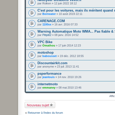
par
Roiken
» 12 juin 2022 18:12
C'est pour les voitures, mais ils méritent qua
par
Borneater
» 10 août 2019 22:11
CARENAGE.COM
par
1100xx
» 16 avr. 2016 07:33
Warning Automatique Moto WMA... Pas fiable & 
par
Pittpitt2
» 08 janv. 2016 14:52
VPC Bike
par
Omathou
» 17 juin 2014 12:23
motoshop
par
babousset
» 19 déc. 2012 18:55
Discountairkit.com
par
anonyme
» 23 juil. 2013 11:41
psperformance
par
jeanlouis
» 14 nov. 2010 19:26
internetmoto
par
emmaney
» 08 mai 2010 13:46
Affi
Nouveau sujet
Retourner à l’index du forum