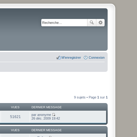
M’enregistrer
Connexion
9 sujets • Page
1
sur
1
VUES
DERNIER MESSAGE
par
anonyme
51621
V
26 déc. 2009 19:42
o
i
r
VUES
DERNIER MESSAGE
l
e