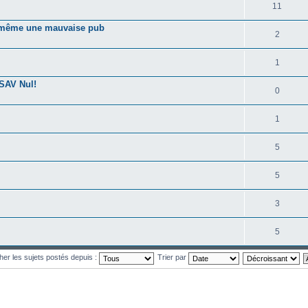
11
nd même une mauvaise pub
2
1
SAV Nul!
0
1
5
5
3
5
cher les sujets postés depuis :
Trier par