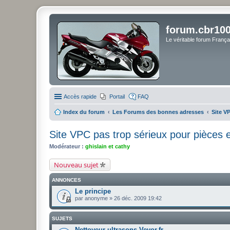
forum.cbr100
Le véritable forum Franç
Accès rapide
Portail
FAQ
Index du forum
Les Forums des bonnes adresses
Site V
Site VPC pas trop sérieux pour pièces 
Modérateur :
ghislain et cathy
Nouveau sujet
ANNONCES
Le principe
par
anonyme
» 26 déc. 2009 19:42
SUJETS
Nettoyeur ultrasons Vevor.fr