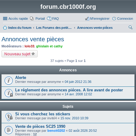
forum.cbr1000f.org
Accès rapide
Portail
FAQ
M’enregistrer
Connexion
Index du forum
Les Forums des petites annonces
Annonces vente pièces
ec
Annonces vente pièces
her
Modérateurs :
lolo33
,
ghislain et cathy
ch
Nouveau sujet
er
37 sujets • Page
1
sur
1
Annonces
Alerte
Dernier message par
anonyme
«
04 juin 2012 21:36
Le réglement des annonces piéces. A lire avant de poster
Dernier message par
anonyme
«
14 avr. 2008 12:02
Sujets
Si vous cherchez les stickers
Dernier message par
invité4
«
15 nov. 2010 10:39
Vente de pièces SC25 1990
Dernier message par
benoit0202
«
02 août 2026 20:52
Réponses :
12