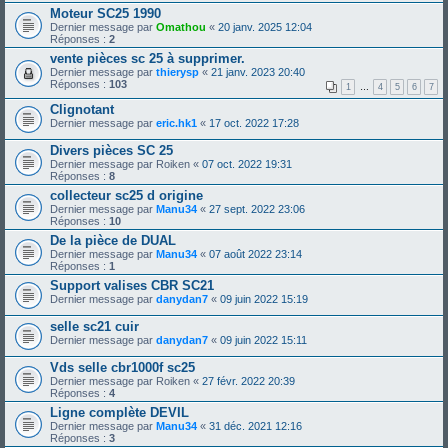
Moteur SC25 1990
Dernier message par
Omathou
«
20 janv. 2025 12:04
Réponses :
2
vente pièces sc 25 à supprimer.
Dernier message par
thierysp
«
21 janv. 2023 20:40
Réponses :
103
1
…
4
5
6
7
Clignotant
Dernier message par
eric.hk1
«
17 oct. 2022 17:28
Divers pièces SC 25
Dernier message par
Roiken
«
07 oct. 2022 19:31
Réponses :
8
collecteur sc25 d origine
Dernier message par
Manu34
«
27 sept. 2022 23:06
Réponses :
10
De la pièce de DUAL
Dernier message par
Manu34
«
07 août 2022 23:14
Réponses :
1
Support valises CBR SC21
Dernier message par
danydan7
«
09 juin 2022 15:19
selle sc21 cuir
Dernier message par
danydan7
«
09 juin 2022 15:11
Vds selle cbr1000f sc25
Dernier message par
Roiken
«
27 févr. 2022 20:39
Réponses :
4
Ligne complète DEVIL
Dernier message par
Manu34
«
31 déc. 2021 12:16
Réponses :
3