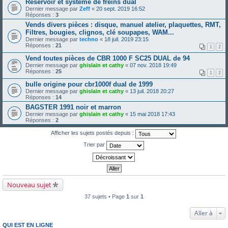
Réservoir et système de freins dual
Dernier message par
Zeff
«
20 sept. 2019 16:52
Réponses :
3
Vends divers pièces : disque, manuel atelier, plaquettes, RMT,
Filtres, bougies, clignos, clé soupapes, WAM...
Dernier message par
techno
«
18 juil. 2019 23:15
Réponses :
21
1
2
Vend toutes pièces de CBR 1000 F SC25 DUAL de 94
Dernier message par
ghislain et cathy
«
07 nov. 2018 19:49
Réponses :
25
1
2
bulle origine pour cbr1000f dual de 1999
Dernier message par
ghislain et cathy
«
13 juil. 2018 20:27
Réponses :
14
BAGSTER 1991 noir et marron
Dernier message par
ghislain et cathy
«
15 mai 2018 17:43
Réponses :
2
Afficher les sujets postés depuis :
Trier par
Nouveau sujet
37 sujets • Page
1
sur
1
Aller à
QUI EST EN LIGNE