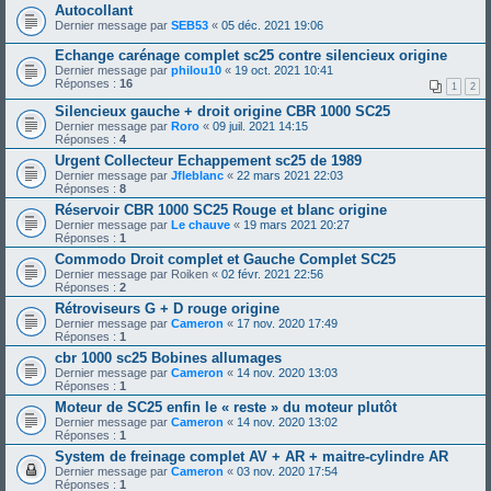
Autocollant
Dernier message par
SEB53
«
05 déc. 2021 19:06
Echange carénage complet sc25 contre silencieux origine
Dernier message par
philou10
«
19 oct. 2021 10:41
Réponses :
16
1
2
Silencieux gauche + droit origine CBR 1000 SC25
Dernier message par
Roro
«
09 juil. 2021 14:15
Réponses :
4
Urgent Collecteur Echappement sc25 de 1989
Dernier message par
Jfleblanc
«
22 mars 2021 22:03
Réponses :
8
Réservoir CBR 1000 SC25 Rouge et blanc origine
Dernier message par
Le chauve
«
19 mars 2021 20:27
Réponses :
1
Commodo Droit complet et Gauche Complet SC25
Dernier message par
Roiken
«
02 févr. 2021 22:56
Réponses :
2
Rétroviseurs G + D rouge origine
Dernier message par
Cameron
«
17 nov. 2020 17:49
Réponses :
1
cbr 1000 sc25 Bobines allumages
Dernier message par
Cameron
«
14 nov. 2020 13:03
Réponses :
1
Moteur de SC25 enfin le « reste » du moteur plutôt
Dernier message par
Cameron
«
14 nov. 2020 13:02
Réponses :
1
System de freinage complet AV + AR + maitre-cylindre AR
Dernier message par
Cameron
«
03 nov. 2020 17:54
Réponses :
1