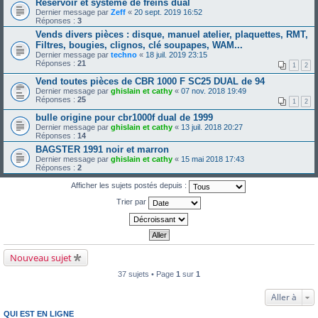
Réservoir et système de freins dual
Dernier message par
Zeff
«
20 sept. 2019 16:52
Réponses :
3
Vends divers pièces : disque, manuel atelier, plaquettes, RMT,
Filtres, bougies, clignos, clé soupapes, WAM...
Dernier message par
techno
«
18 juil. 2019 23:15
Réponses :
21
1
2
Vend toutes pièces de CBR 1000 F SC25 DUAL de 94
Dernier message par
ghislain et cathy
«
07 nov. 2018 19:49
Réponses :
25
1
2
bulle origine pour cbr1000f dual de 1999
Dernier message par
ghislain et cathy
«
13 juil. 2018 20:27
Réponses :
14
BAGSTER 1991 noir et marron
Dernier message par
ghislain et cathy
«
15 mai 2018 17:43
Réponses :
2
Afficher les sujets postés depuis :
Trier par
Nouveau sujet
37 sujets • Page
1
sur
1
Aller à
QUI EST EN LIGNE