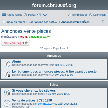
forum.cbr1000f.org
Accès rapide
Portail
FAQ
M’enregistrer
Connexion
Index du forum
Les Forums des petites annonces
Annonces vente pièces
ec
Annonces vente pièces
her
Modérateurs :
lolo33
,
ghislain et cathy
ch
Nouveau sujet
er
37 sujets • Page
1
sur
1
Annonces
Alerte
Dernier message par
anonyme
«
04 juin 2012 21:36
Le réglement des annonces piéces. A lire avant de poster
Dernier message par
anonyme
«
14 avr. 2008 12:02
Sujets
Si vous cherchez les stickers
Dernier message par
invité4
«
15 nov. 2010 10:39
Vente de pièces SC25 1990
Dernier message par
benoit0202
«
02 août 2026 20:52
Réponses :
12