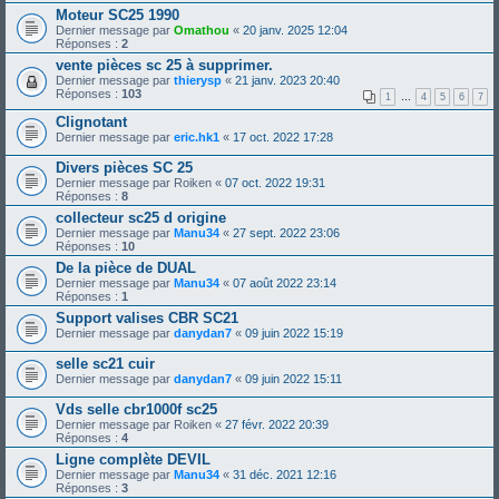
Moteur SC25 1990
Dernier message par
Omathou
«
20 janv. 2025 12:04
Réponses :
2
vente pièces sc 25 à supprimer.
Dernier message par
thierysp
«
21 janv. 2023 20:40
Réponses :
103
1
…
4
5
6
7
Clignotant
Dernier message par
eric.hk1
«
17 oct. 2022 17:28
Divers pièces SC 25
Dernier message par
Roiken
«
07 oct. 2022 19:31
Réponses :
8
collecteur sc25 d origine
Dernier message par
Manu34
«
27 sept. 2022 23:06
Réponses :
10
De la pièce de DUAL
Dernier message par
Manu34
«
07 août 2022 23:14
Réponses :
1
Support valises CBR SC21
Dernier message par
danydan7
«
09 juin 2022 15:19
selle sc21 cuir
Dernier message par
danydan7
«
09 juin 2022 15:11
Vds selle cbr1000f sc25
Dernier message par
Roiken
«
27 févr. 2022 20:39
Réponses :
4
Ligne complète DEVIL
Dernier message par
Manu34
«
31 déc. 2021 12:16
Réponses :
3