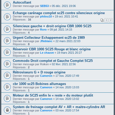
Autocollant
Dernier message par
SEB53
«
05 déc. 2021 19:06
Echange carénage complet sc25 contre silencieux origine
Dernier message par
philou10
«
19 oct. 2021 10:41
Réponses :
16
1
2
Silencieux gauche + droit origine CBR 1000 SC25
Dernier message par
Roro
«
09 juil. 2021 14:15
Réponses :
4
Urgent Collecteur Echappement sc25 de 1989
Dernier message par
Jfleblanc
«
22 mars 2021 22:03
Réponses :
8
Réservoir CBR 1000 SC25 Rouge et blanc origine
Dernier message par
Le chauve
«
19 mars 2021 20:27
Réponses :
1
Commodo Droit complet et Gauche Complet SC25
Dernier message par
Roiken
«
02 févr. 2021 22:56
Réponses :
2
Rétroviseurs G + D rouge origine
Dernier message par
Cameron
«
17 nov. 2020 17:49
Réponses :
1
cbr 1000 sc25 Bobines allumages
Dernier message par
Cameron
«
14 nov. 2020 13:03
Réponses :
1
Moteur de SC25 enfin le « reste » du moteur plutôt
Dernier message par
Cameron
«
14 nov. 2020 13:02
Réponses :
1
System de freinage complet AV + AR + maitre-cylindre AR
Dernier message par
Cameron
«
03 nov. 2020 17:54
Réponses :
1