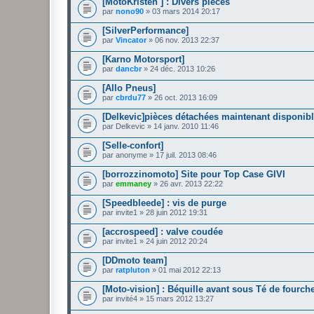
[MotoKristen ] : Divers pièces
par
nono90
» 03 mars 2014 20:17
[SilverPerformance]
par
Vincator
» 06 nov. 2013 22:37
[Karno Motorsport]
par
dancbr
» 24 déc. 2013 10:26
[Allo Pneus]
par
cbrdu77
» 26 oct. 2013 16:09
[Delkevic]pièces détachées maintenant disponibl
par
Delkevic
» 14 janv. 2010 11:46
[Selle-confort]
par
anonyme
» 17 juil. 2013 08:46
[borrozzinomoto] Site pour Top Case GIVI
par
emmaney
» 26 avr. 2013 22:22
[Speedbleede] : vis de purge
par
invite1
» 28 juin 2012 19:31
[accrospeed] : valve coudée
par
invite1
» 24 juin 2012 20:24
[DDmoto team]
par
ratpluton
» 01 mai 2012 22:13
[Moto-vision] : Béquille avant sous Té de fourche.
par
invité4
» 15 mars 2012 13:27