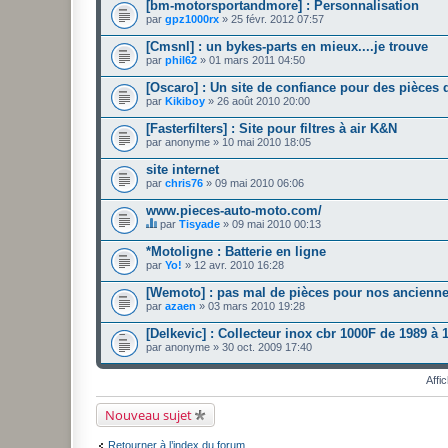
[bm-motorsportandmore] : Personnalisation
par
gpz1000rx
» 25 févr. 2012 07:57
[Cmsnl] : un bykes-parts en mieux....je trouve
par
phil62
» 01 mars 2011 04:50
[Oscaro] : Un site de confiance pour des pièces
par
Kikiboy
» 26 août 2010 20:00
[Fasterfilters] : Site pour filtres à air K&N
par
anonyme
» 10 mai 2010 18:05
site internet
par
chris76
» 09 mai 2010 06:06
www.pieces-auto-moto.com/
par
Tisyade
» 09 mai 2010 00:13
C
e
*Motoligne : Batterie en ligne
s
par
Yo!
» 12 avr. 2010 16:28
u
j
[Wemoto] : pas mal de pièces pour nos ancienn
e
par
t
azaen
» 03 mars 2010 19:28
a
u
[Delkevic] : Collecteur inox cbr 1000F de 1989 à 
n
par
anonyme
» 30 oct. 2009 17:40
s
o
n
Affi
d
a
Nouveau sujet
g
e
.
Retourner à l’index du forum