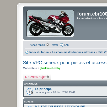
forum.cbr100
Le véritable forum Franç
Accès rapide
Portail
FAQ
Index du forum
Les Forums des bonnes adresses
Site V
Site VPC sérieux pour pièces et access
Modérateur :
ghislain et cathy
Nouveau sujet
ANNONCES
Le principe
par
anonyme
» 26 déc. 2009 19:41
SUJETS
MAITRE CYLINDRE SECONDAIRE