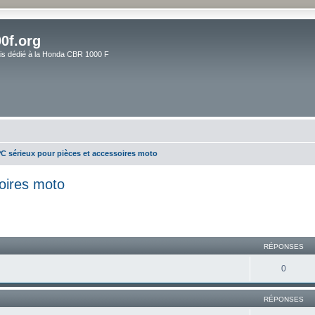
0f.org
ais dédié à la Honda CBR 1000 F
PC sérieux pour pièces et accessoires moto
oires moto
RÉPONSES
0
RÉPONSES