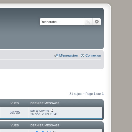
M’enregistrer
Connexion
31 sujets • Page
1
sur
1
VUES
DERNIER MESSAGE
par
anonyme
53735
V
26 déc. 2009 19:41
o
i
r
VUES
DERNIER MESSAGE
l
e