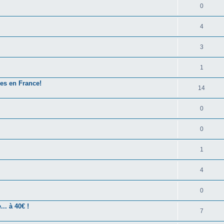
0
4
3
1
es en France!
14
0
0
1
4
0
.. à 40€ !
7