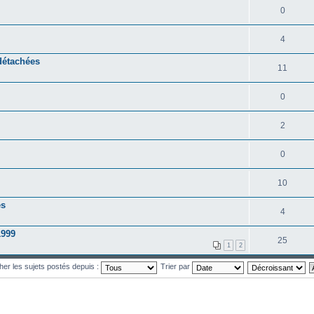
0
4
 détachées
11
0
2
0
10
es
4
1999
25
1
2
cher les sujets postés depuis :
Trier par