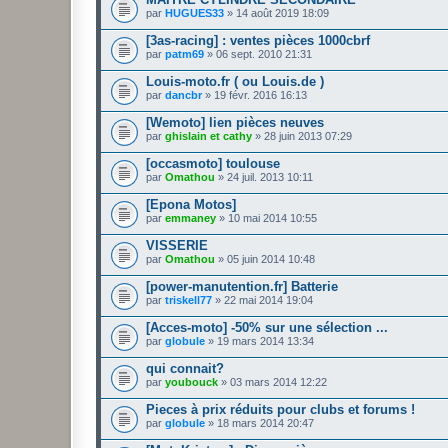
par
HUGUES33
» 14 août 2019 18:09
[3as-racing] : ventes pièces 1000cbrf
par
patm69
» 06 sept. 2010 21:31
Louis-moto.fr ( ou Louis.de )
par
dancbr
» 19 févr. 2016 16:13
[Wemoto] lien pièces neuves
par
ghislain et cathy
» 28 juin 2013 07:29
[occasmoto] toulouse
par
Omathou
» 24 juil. 2013 10:11
[Epona Motos]
par
emmaney
» 10 mai 2014 10:55
VISSERIE
par
Omathou
» 05 juin 2014 10:48
[power-manutention.fr] Batterie
par
triskell77
» 22 mai 2014 19:04
[Acces-moto] -50% sur une sélection ...
par
globule
» 19 mars 2014 13:34
qui connait?
par
youbouck
» 03 mars 2014 12:22
Pieces à prix réduits pour clubs et forums !
par
globule
» 18 mars 2014 20:47