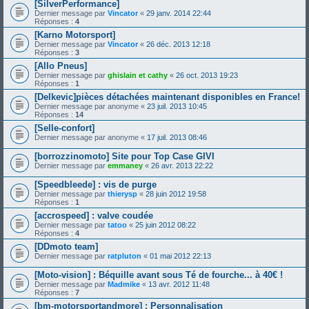
[SilverPerformance]
Dernier message par
Vincator
«
29 janv. 2014 22:44
Réponses :
4
[Karno Motorsport]
Dernier message par
Vincator
«
26 déc. 2013 12:18
Réponses :
3
[Allo Pneus]
Dernier message par
ghislain et cathy
«
26 oct. 2013 19:23
Réponses :
1
[Delkevic]pièces détachées maintenant disponibles en France!
Dernier message par
anonyme
«
23 juil. 2013 10:45
Réponses :
14
[Selle-confort]
Dernier message par
anonyme
«
17 juil. 2013 08:46
[borrozzinomoto] Site pour Top Case GIVI
Dernier message par
emmaney
«
26 avr. 2013 22:22
[Speedbleede] : vis de purge
Dernier message par
thierysp
«
28 juin 2012 19:58
Réponses :
1
[accrospeed] : valve coudée
Dernier message par
tatoo
«
25 juin 2012 08:22
Réponses :
4
[DDmoto team]
Dernier message par
ratpluton
«
01 mai 2012 22:13
[Moto-vision] : Béquille avant sous Té de fourche... à 40€ !
Dernier message par
Madmike
«
13 avr. 2012 11:48
Réponses :
7
[bm-motorsportandmore] : Personnalisation