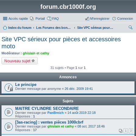
forum.cbr1000f.org
Accès rapide
Portail
FAQ
M’enregistrer
Connexion
Index du forum
Les Forums des bonnes adresses
Site VPC sérieux pour pièces et accessoires moto
ec
Site VPC sérieux pour pièces et accessoires
her
moto
ch
Modérateur :
ghislain et cathy
er
Nouveau sujet
31 sujets • Page
1
sur
1
Annonces
Le principe
Dernier message par
anonyme
«
26 déc. 2009 19:41
Sujets
MAITRE CYLINDRE SECONDAIRE
Dernier message par
PanBreizh
«
14 août 2019 22:18
Réponses :
1
[3as-racing] : ventes pièces 1000cbrf
Dernier message par
ghislain et cathy
«
08 oct. 2017 18:46
Réponses :
17
1
2