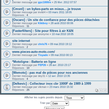
Dernier message par
gpz1000rx
«
25 févr. 2012 07:57
[Cmsnl] : un bykes-parts en mieux....je trouve
Dernier message par
invité4
«
03 mars 2011 18:05
Réponses :
4
[Oscaro] : Un site de confiance pour des pièces détachées
Dernier message par
Kikiboy
«
28 août 2010 00:06
Réponses :
11
[Fasterfilters] : Site pour filtres à air K&N
Dernier message par
anonyme
«
10 mai 2010 18:05
site internet
Dernier message par
chris76
«
09 mai 2010 19:12
Réponses :
2
www.pieces-auto-moto.com/
Dernier message par
Tisyade
«
09 mai 2010 00:13
*Motoligne : Batterie en ligne
Dernier message par
FEP26
«
28 avr. 2010 23:17
Réponses :
10
[Wemoto] : pas mal de pièces pour nos anciennes
Dernier message par
dey31
«
12 avr. 2010 13:35
Réponses :
4
[Delkevic] : Collecteur inox cbr 1000F de 1989 à 1999
Dernier message par
vikman
«
23 mars 2010 15:32
Réponses :
25
1
2
Afficher les sujets postés depuis :
Trier par