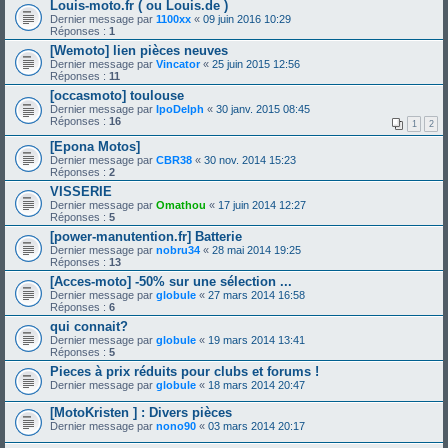
Louis-moto.fr ( ou Louis.de )
Dernier message par
1100xx
«
09 juin 2016 10:29
Réponses :
1
[Wemoto] lien pièces neuves
Dernier message par
Vincator
«
25 juin 2015 12:56
Réponses :
11
[occasmoto] toulouse
Dernier message par
IpoDelph
«
30 janv. 2015 08:45
Réponses :
16
1
2
[Epona Motos]
Dernier message par
CBR38
«
30 nov. 2014 15:23
Réponses :
2
VISSERIE
Dernier message par
Omathou
«
17 juin 2014 12:27
Réponses :
5
[power-manutention.fr] Batterie
Dernier message par
nobru34
«
28 mai 2014 19:25
Réponses :
13
[Acces-moto] -50% sur une sélection ...
Dernier message par
globule
«
27 mars 2014 16:58
Réponses :
6
qui connait?
Dernier message par
globule
«
19 mars 2014 13:41
Réponses :
5
Pieces à prix réduits pour clubs et forums !
Dernier message par
globule
«
18 mars 2014 20:47
[MotoKristen ] : Divers pièces
Dernier message par
nono90
«
03 mars 2014 20:17