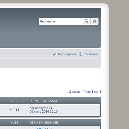
M’enregistrer
Connexion
11 sujets • Page
1
sur
1
VUES
DERNIER MESSAGE
par
anonyme
68911
V
06 mars 2016 16:10
o
i
r
VUES
DERNIER MESSAGE
l
e