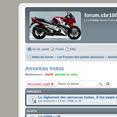
forum.cbr100
Le véritable forum Franç
Accès rapide
Portail
FAQ
Index du forum
Les Forums des petites annonces
Annon
Annonces motos
Modérateurs :
lolo33
,
ghislain et cathy
Nouveau sujet
ANNONCES
Le réglement des annonces motos. A lire avant 
par
anonyme
» 14 avr. 2008 11:34
SUJETS
Cbr1000f sc25