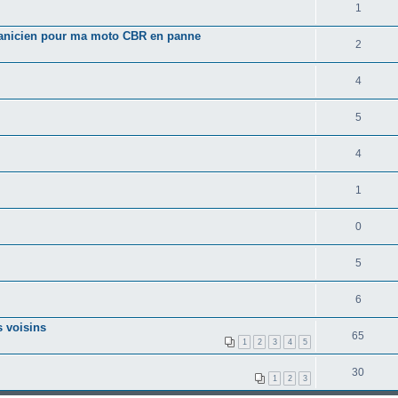
1
écanicien pour ma moto CBR en panne
2
4
5
4
1
0
5
6
 voisins
65
1
2
3
4
5
30
1
2
3