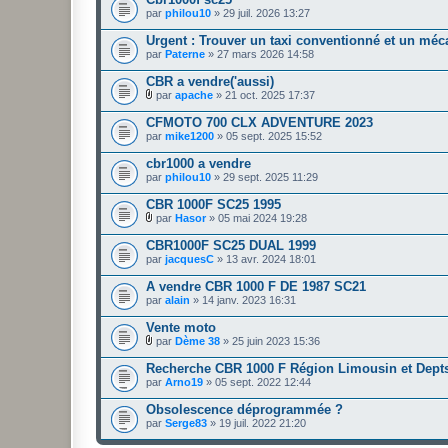
par
philou10
» 29 juil. 2026 13:27
Urgent : Trouver un taxi conventionné et un m
par
Paterne
» 27 mars 2026 14:58
CBR a vendre('aussi)
par
apache
» 21 oct. 2025 17:37
F
i
CFMOTO 700 CLX ADVENTURE 2023
c
par
mike1200
» 05 sept. 2025 15:52
h
i
cbr1000 a vendre
e
par
r
philou10
» 29 sept. 2025 11:29
(
s
CBR 1000F SC25 1995
)
par
Hasor
» 05 mai 2024 19:28
j
F
o
i
CBR1000F SC25 DUAL 1999
i
c
par
jacquesC
» 13 avr. 2024 18:01
n
h
t
i
A vendre CBR 1000 F DE 1987 SC21
(
e
s
par
r
alain
» 14 janv. 2023 16:31
)
(
s
Vente moto
)
par
Dème 38
» 25 juin 2023 15:36
j
F
o
i
Recherche CBR 1000 F Région Limousin et Depts
i
c
par
Arno19
» 05 sept. 2022 12:44
n
h
t
i
Obsolescence déprogrammée ?
(
e
s
par
r
Serge83
» 19 juil. 2022 21:20
)
(
s