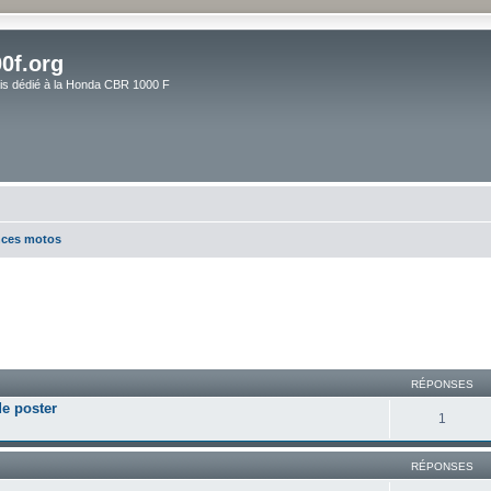
0f.org
ais dédié à la Honda CBR 1000 F
ces motos
RÉPONSES
de poster
1
RÉPONSES