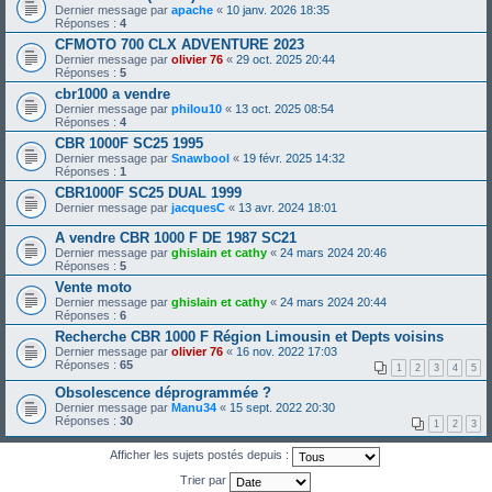
Dernier message par
apache
«
10 janv. 2026 18:35
Réponses :
4
CFMOTO 700 CLX ADVENTURE 2023
Dernier message par
olivier 76
«
29 oct. 2025 20:44
Réponses :
5
cbr1000 a vendre
Dernier message par
philou10
«
13 oct. 2025 08:54
Réponses :
4
CBR 1000F SC25 1995
Dernier message par
Snawbool
«
19 févr. 2025 14:32
Réponses :
1
CBR1000F SC25 DUAL 1999
Dernier message par
jacquesC
«
13 avr. 2024 18:01
A vendre CBR 1000 F DE 1987 SC21
Dernier message par
ghislain et cathy
«
24 mars 2024 20:46
Réponses :
5
Vente moto
Dernier message par
ghislain et cathy
«
24 mars 2024 20:44
Réponses :
6
Recherche CBR 1000 F Région Limousin et Depts voisins
Dernier message par
olivier 76
«
16 nov. 2022 17:03
Réponses :
65
1
2
3
4
5
Obsolescence déprogrammée ?
Dernier message par
Manu34
«
15 sept. 2022 20:30
Réponses :
30
1
2
3
Afficher les sujets postés depuis :
Trier par