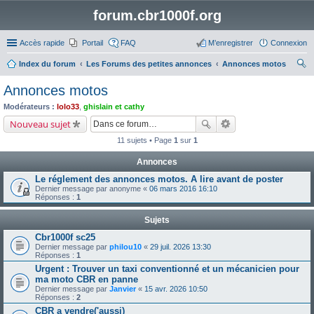
forum.cbr1000f.org
Accès rapide
Portail
FAQ
M’enregistrer
Connexion
Index du forum
Les Forums des petites annonces
Annonces motos
ec
Annonces motos
her
Modérateurs :
lolo33
,
ghislain et cathy
ch
Nouveau sujet
er
11 sujets • Page
1
sur
1
Annonces
Le réglement des annonces motos. A lire avant de poster
Dernier message par
anonyme
«
06 mars 2016 16:10
Réponses :
1
Sujets
Cbr1000f sc25
Dernier message par
philou10
«
29 juil. 2026 13:30
Réponses :
1
Urgent : Trouver un taxi conventionné et un mécanicien pour
ma moto CBR en panne
Dernier message par
Janvier
«
15 avr. 2026 10:50
Réponses :
2
CBR a vendre('aussi)