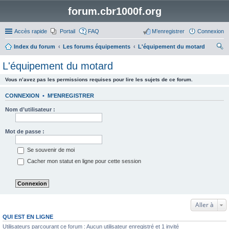
forum.cbr1000f.org
Accès rapide
Portail
FAQ
M’enregistrer
Connexion
Index du forum
Les forums équipements
L'équipement du motard
ec
L'équipement du motard
her
Vous n’avez pas les permissions requises pour lire les sujets de ce forum.
ch
er
CONNEXION
•
M’ENREGISTRER
Nom d’utilisateur :
Mot de passe :
Se souvenir de moi
Cacher mon statut en ligne pour cette session
Aller à
QUI EST EN LIGNE
Utilisateurs parcourant ce forum : Aucun utilisateur enregistré et 1 invité