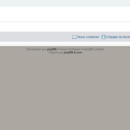
Nous contacter
L’équipe du foru
Développé par
phpBB
® Forum Software © phpBB Limited
Traduit par
phpBB-fr.com