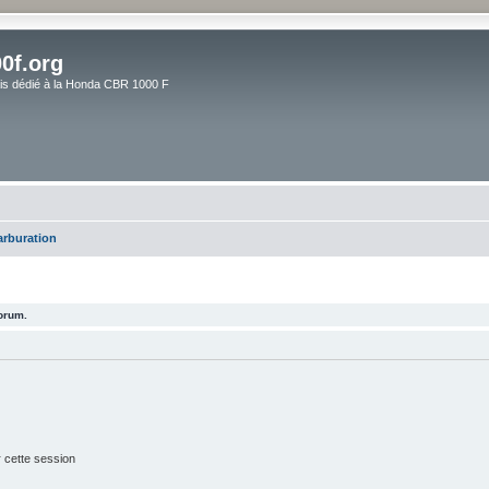
0f.org
ais dédié à la Honda CBR 1000 F
arburation
forum.
 cette session