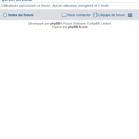
Utilisateurs parcourant ce forum : Aucun utilisateur enregistré et 1 invité
Index du forum
Nous contacter
L’équipe du forum
Développé par
phpBB
® Forum Software © phpBB Limited
Traduit par
phpBB-fr.com