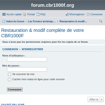
forum.cbr1000f.org
Accès rapide
Portail
FAQ
M’enregistrer
Connexion
Index du forum
Les Forums techniques du CBR 1000F
Restauration & modif complète de votre CBR1000F
ec
Restauration & modif complète de votre
her
CBR1000F
ch
Vous n’avez pas les permissions requises pour lire les sujets de ce forum.
er
CONNEXION
•
M’ENREGISTRER
Nom d’utilisateur :
Mot de passe :
Se souvenir de moi
Cacher mon statut en ligne pour cette session
Aller à
QUI EST EN LIGNE