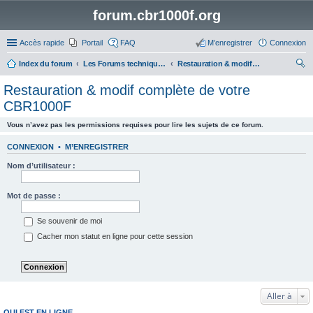
forum.cbr1000f.org
Accès rapide
Portail
FAQ
M’enregistrer
Connexion
Index du forum
Les Forums techniques du CBR 1000F
Restauration & modif complète de votre CBR1000F
ec
Restauration & modif complète de votre
her
CBR1000F
ch
Vous n’avez pas les permissions requises pour lire les sujets de ce forum.
er
CONNEXION
•
M’ENREGISTRER
Nom d’utilisateur :
Mot de passe :
Se souvenir de moi
Cacher mon statut en ligne pour cette session
Aller à
QUI EST EN LIGNE