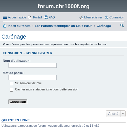
forum.cbr1000f.org
Accès rapide
Portail
FAQ
M’enregistrer
Connexion
Index du forum
Les Forums techniques du CBR 1000F
Carénage
ec
Carénage
her
Vous n’avez pas les permissions requises pour lire les sujets de ce forum.
ch
er
CONNEXION
•
M’ENREGISTRER
Nom d’utilisateur :
Mot de passe :
Se souvenir de moi
Cacher mon statut en ligne pour cette session
Aller à
QUI EST EN LIGNE
Utilisateurs parcourant ce forum : Aucun utilisateur enregistré et 1 invité