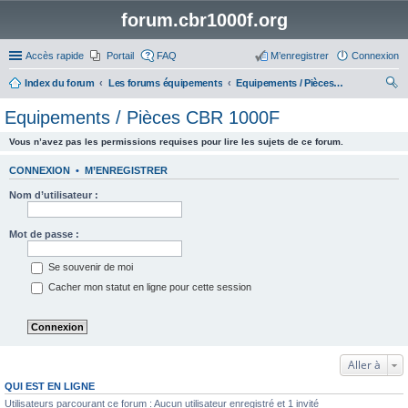
forum.cbr1000f.org
Accès rapide
Portail
FAQ
M’enregistrer
Connexion
Index du forum
Les forums équipements
Equipements / Pièces CBR 1000F
ec
Equipements / Pièces CBR 1000F
her
Vous n’avez pas les permissions requises pour lire les sujets de ce forum.
ch
er
CONNEXION
•
M’ENREGISTRER
Nom d’utilisateur :
Mot de passe :
Se souvenir de moi
Cacher mon statut en ligne pour cette session
Aller à
QUI EST EN LIGNE
Utilisateurs parcourant ce forum : Aucun utilisateur enregistré et 1 invité