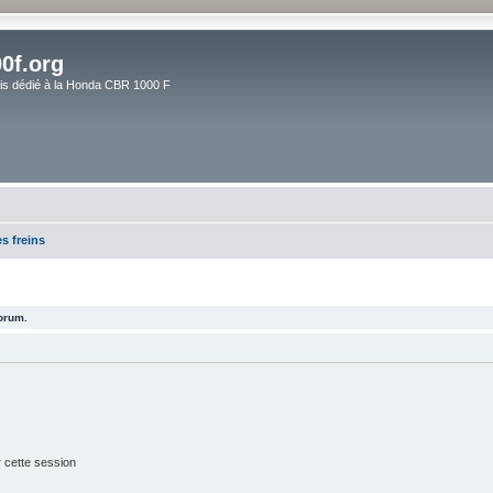
0f.org
ais dédié à la Honda CBR 1000 F
s freins
forum.
 cette session