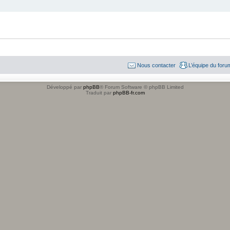
Nous contacter
L’équipe du foru
Développé par
phpBB
® Forum Software © phpBB Limited
Traduit par
phpBB-fr.com