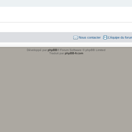
Nous contacter
L’équipe du foru
Développé par
phpBB
® Forum Software © phpBB Limited
Traduit par
phpBB-fr.com