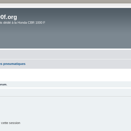
0f.org
ais dédié à la Honda CBR 1000 F
es pneumatiques
forum.
 cette session