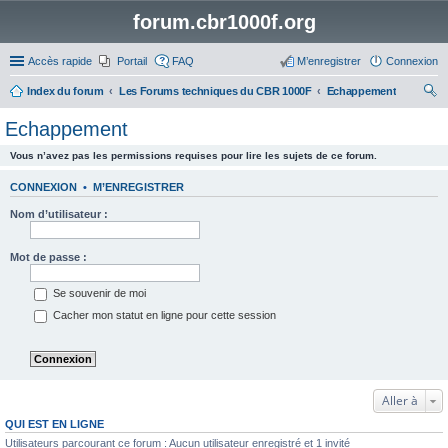
forum.cbr1000f.org
Accès rapide
Portail
FAQ
M’enregistrer
Connexion
Index du forum
Les Forums techniques du CBR 1000F
Echappement
ec
Echappement
her
Vous n’avez pas les permissions requises pour lire les sujets de ce forum.
ch
er
CONNEXION
•
M’ENREGISTRER
Nom d’utilisateur :
Mot de passe :
Se souvenir de moi
Cacher mon statut en ligne pour cette session
Aller à
QUI EST EN LIGNE
Utilisateurs parcourant ce forum : Aucun utilisateur enregistré et 1 invité