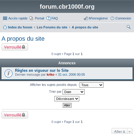
forum.cbr1000f.org
Accès rapide
Portail
FAQ
M’enregistrer
Connexion
Index du forum
Les Forums du site
A propos du site
ec
A propos du site
her
Verrouillé
ch
0 sujet • Page
1
sur
1
er
Annonces
Règles en vigueur sur le Site
Dernier message par
kriko
«
31 oct. 2006 00:05
Afficher les sujets postés depuis :
Trier par
Verrouillé
0 sujet • Page
1
sur
1
Aller à