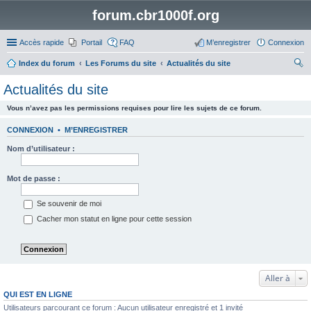
forum.cbr1000f.org
Accès rapide
Portail
FAQ
M’enregistrer
Connexion
Index du forum
Les Forums du site
Actualités du site
ec
Actualités du site
her
Vous n’avez pas les permissions requises pour lire les sujets de ce forum.
ch
er
CONNEXION
•
M’ENREGISTRER
Nom d’utilisateur :
Mot de passe :
Se souvenir de moi
Cacher mon statut en ligne pour cette session
Aller à
QUI EST EN LIGNE
Utilisateurs parcourant ce forum : Aucun utilisateur enregistré et 1 invité