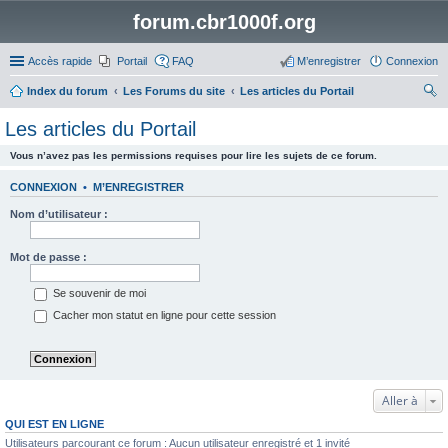
forum.cbr1000f.org
Accès rapide
Portail
FAQ
M’enregistrer
Connexion
Index du forum
Les Forums du site
Les articles du Portail
ec
Les articles du Portail
her
Vous n’avez pas les permissions requises pour lire les sujets de ce forum.
ch
er
CONNEXION
•
M’ENREGISTRER
Nom d’utilisateur :
Mot de passe :
Se souvenir de moi
Cacher mon statut en ligne pour cette session
Aller à
QUI EST EN LIGNE
Utilisateurs parcourant ce forum : Aucun utilisateur enregistré et 1 invité