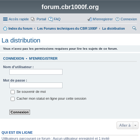
forum.cbr1000f.org
Accès rapide
Portail
FAQ
M’enregistrer
Connexion
Index du forum
Les Forums techniques du CBR 1000F
La distribution
ec
La distribution
her
Vous n’avez pas les permissions requises pour lire les sujets de ce forum.
ch
er
CONNEXION
•
M’ENREGISTRER
Nom d’utilisateur :
Mot de passe :
Se souvenir de moi
Cacher mon statut en ligne pour cette session
Aller à
QUI EST EN LIGNE
Utilisateurs parcourant ce forum : Aucun utilisateur enregistré et 1 invité