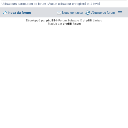
Utilisateurs parcourant ce forum : Aucun utilisateur enregistré et 1 invité
Index du forum
Nous contacter
L’équipe du forum
Développé par
phpBB
® Forum Software © phpBB Limited
Traduit par
phpBB-fr.com