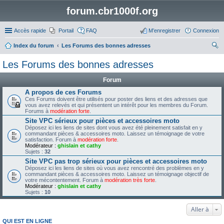
forum.cbr1000f.org
Accès rapide
Portail
FAQ
M’enregistrer
Connexion
Index du forum
Les Forums des bonnes adresses
ec
Les Forums des bonnes adresses
her
Forum
ch
A propos de ces Forums
er
Ces Forums doivent être utilisés pour poster des liens et des adresses que
vous avez relevés et qui présentent un intérêt pour les membres du Forum.
Forums à
modération forte
.
Site VPC sérieux pour pièces et accessoires moto
Déposez ici les liens de sites dont vous avez été pleinement satisfait en y
commandant pièces & accessoires moto. Laissez un témoignage de votre
satisfaction. Forum à
modération forte
.
Modérateur :
ghislain et cathy
Sujets :
32
Site VPC pas trop sérieux pour pièces et accessoires moto
Déposez ici les liens de sites où vous avez rencontré des problèmes en y
commandant pièces & accessoires moto. Laissez un témoignage objectif de
votre mécontentement. Forum à
modération très forte
.
Modérateur :
ghislain et cathy
Sujets :
10
Aller à
QUI EST EN LIGNE