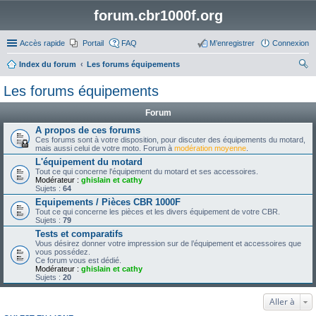
forum.cbr1000f.org
Accès rapide
Portail
FAQ
M’enregistrer
Connexion
Index du forum
Les forums équipements
ec
Les forums équipements
her
Forum
ch
A propos de ces forums
er
Ces forums sont à votre disposition, pour discuter des équipements du motard,
mais aussi celui de votre moto. Forum à
modération moyenne
.
L'équipement du motard
Tout ce qui concerne l'équipement du motard et ses accessoires.
Modérateur :
ghislain et cathy
Sujets :
64
Equipements / Pièces CBR 1000F
Tout ce qui concerne les pièces et les divers équipement de votre CBR.
Sujets :
79
Tests et comparatifs
Vous désirez donner votre impression sur de l’équipement et accessoires que
vous possédez.
Ce forum vous est dédié.
Modérateur :
ghislain et cathy
Sujets :
20
Aller à