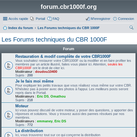
forum.cbr1000f.org
Accès rapide
Portail
FAQ
M’enregistrer
Connexion
Index du forum
Les Forums techniques du CBR 1000F
ec
Les Forums techniques du CBR 1000F
her
Forum
ch
Restauration & modif complète de votre CBR1000F
er
Vous souhaitez restaurer votre CBR1000F ou la modifier et en faire profiter les
membres par un article illustré, faites vous plaisir ici. Attention,
seules les
CBR1000F
ont le droit de citer ici.
Modérateur :
doudou10400
Sujets :
200
Je le fais moi même
Pour expliquer les petits travaux que vous réalisez vous même sur votre CBR.
N'hésitez pas à poster avec des photos à l'appui. Les meilleurs posts seront
repris dans le Portail.
Modérateurs :
Eric DS
,
Omathou
Sujets :
218
Moteur
Ici vous pouvez discuté de votre moteur, y poser des questions, y apporter des
réponses et solutions. Vous y trouvez aussi des pannes résolues par nos
membres.
Modérateurs :
emmaney
,
Eric DS
Sujets :
772
La distribution
Ici, vous trouverez tout sur ce qui conçerne la distribution