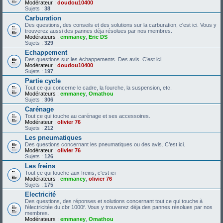
Modérateur :
doudou10400
Sujets :
38
Carburation
Des questions, des conseils et des solutions sur la carburation, c'est ici. Vous y
trouverez aussi des pannes déja résolues par nos membres.
Modérateurs :
emmaney
,
Eric DS
Sujets :
329
Echappement
Des questions sur les échappements. Des avis. C’est ici.
Modérateur :
doudou10400
Sujets :
197
Partie cycle
Tout ce qui concerne le cadre, la fourche, la suspension, etc.
Modérateurs :
emmaney
,
Omathou
Sujets :
306
Carénage
Tout ce qui touche au carénage et ses accessoires.
Modérateur :
olivier 76
Sujets :
212
Les pneumatiques
Des questions concernant les pneumatiques ou des avis. C’est ici.
Modérateur :
olivier 76
Sujets :
126
Les freins
Tout ce qui touche aux freins, c'est ici
Modérateurs :
emmaney
,
olivier 76
Sujets :
175
Electricité
Des questions, des réponses et solutions concernant tout ce qui touche à
l'électricitée du cbr 1000f. Vous y trouverez déja des pannes résolues par nos
membres.
Modérateurs :
emmaney
,
Omathou