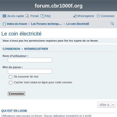
forum.cbr1000f.org
Accès rapide
Portail
FAQ
M’enregistrer
Connexion
Index du forum
Les Forums techniques des motos autres que le CBR 1000F
Le coin électricité
ec
Le coin électricité
her
Vous n’avez pas les permissions requises pour lire les sujets de ce forum.
ch
er
CONNEXION
•
M’ENREGISTRER
Nom d’utilisateur :
Mot de passe :
Se souvenir de moi
Cacher mon statut en ligne pour cette session
Aller à
QUI EST EN LIGNE
Utilisateurs parcourant ce forum : Aucun utilisateur enregistré et 1 invité