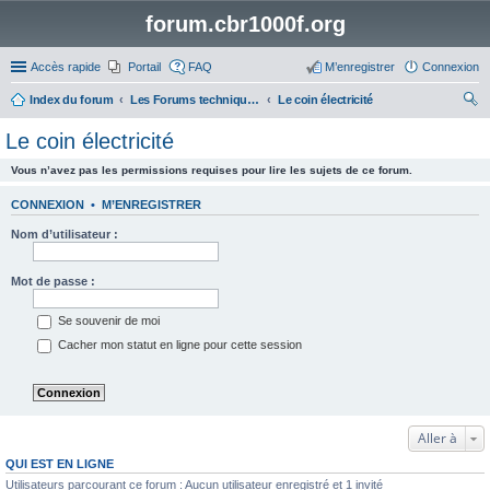
forum.cbr1000f.org
Accès rapide
Portail
FAQ
M’enregistrer
Connexion
Index du forum
Les Forums techniques des motos autres que le CBR 1000F
Le coin électricité
ec
Le coin électricité
her
Vous n’avez pas les permissions requises pour lire les sujets de ce forum.
ch
er
CONNEXION
•
M’ENREGISTRER
Nom d’utilisateur :
Mot de passe :
Se souvenir de moi
Cacher mon statut en ligne pour cette session
Aller à
QUI EST EN LIGNE
Utilisateurs parcourant ce forum : Aucun utilisateur enregistré et 1 invité