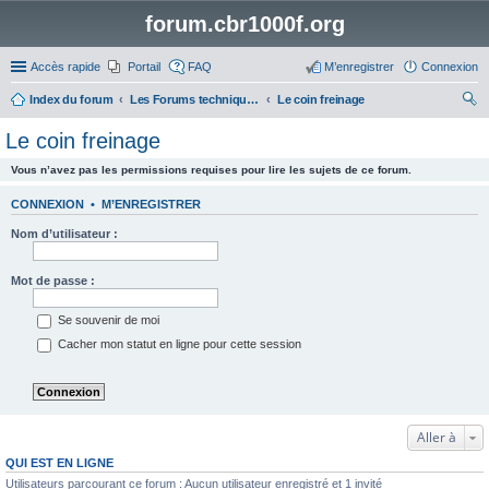
forum.cbr1000f.org
Accès rapide
Portail
FAQ
M’enregistrer
Connexion
Index du forum
Les Forums techniques des motos autres que le CBR 1000F
Le coin freinage
ec
Le coin freinage
her
Vous n’avez pas les permissions requises pour lire les sujets de ce forum.
ch
er
CONNEXION
•
M’ENREGISTRER
Nom d’utilisateur :
Mot de passe :
Se souvenir de moi
Cacher mon statut en ligne pour cette session
Aller à
QUI EST EN LIGNE
Utilisateurs parcourant ce forum : Aucun utilisateur enregistré et 1 invité