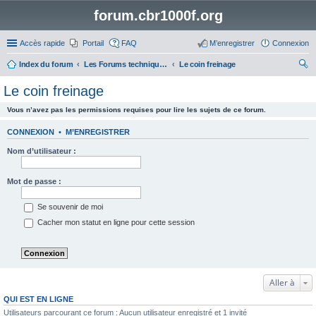
forum.cbr1000f.org
Accès rapide
Portail
FAQ
M’enregistrer
Connexion
Index du forum
Les Forums techniques des motos autres que le CBR 1000F
Le coin freinage
ec
Le coin freinage
her
Vous n’avez pas les permissions requises pour lire les sujets de ce forum.
ch
er
CONNEXION
•
M’ENREGISTRER
Nom d’utilisateur :
Mot de passe :
Se souvenir de moi
Cacher mon statut en ligne pour cette session
Aller à
QUI EST EN LIGNE
Utilisateurs parcourant ce forum : Aucun utilisateur enregistré et 1 invité