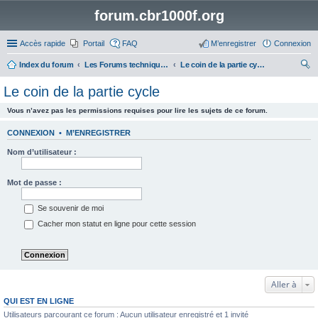
forum.cbr1000f.org
Accès rapide
Portail
FAQ
M’enregistrer
Connexion
Index du forum
Les Forums techniques des motos autres que le CBR 1000F
Le coin de la partie cycle
ec
Le coin de la partie cycle
her
Vous n’avez pas les permissions requises pour lire les sujets de ce forum.
ch
er
CONNEXION
•
M’ENREGISTRER
Nom d’utilisateur :
Mot de passe :
Se souvenir de moi
Cacher mon statut en ligne pour cette session
Aller à
QUI EST EN LIGNE
Utilisateurs parcourant ce forum : Aucun utilisateur enregistré et 1 invité