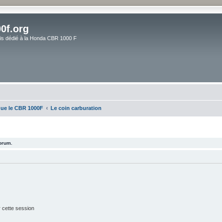
0f.org
ais dédié à la Honda CBR 1000 F
que le CBR 1000F
Le coin carburation
forum.
 cette session