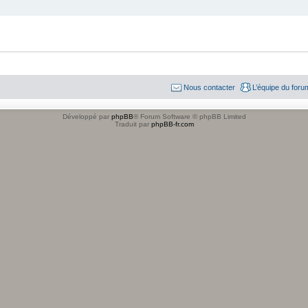
Nous contacter
L’équipe du foru
Développé par
phpBB
® Forum Software © phpBB Limited
Traduit par
phpBB-fr.com