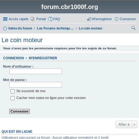
forum.cbr1000f.org
Accès rapide
Portail
FAQ
M’enregistrer
Connexion
Index du forum
Les Forums techniques des motos autres que le CBR 1000F
Le coin moteur
ec
Le coin moteur
her
Vous n’avez pas les permissions requises pour lire les sujets de ce forum.
ch
er
CONNEXION
•
M’ENREGISTRER
Nom d’utilisateur :
Mot de passe :
Se souvenir de moi
Cacher mon statut en ligne pour cette session
Aller à
QUI EST EN LIGNE
Utilisateurs parcourant ce forum : Aucun utilisateur enregistré et 1 invité