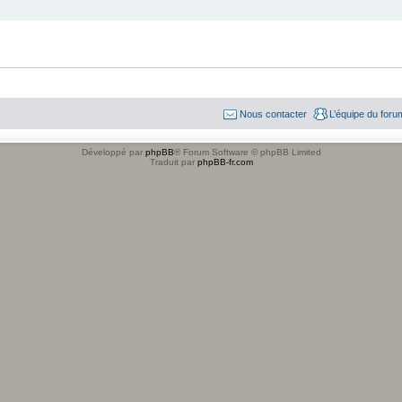
Nous contacter
L’équipe du foru
Développé par
phpBB
® Forum Software © phpBB Limited
Traduit par
phpBB-fr.com