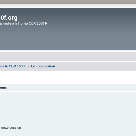
0f.org
ais dédié à la Honda CBR 1000 F
que le CBR 1000F
Le coin moteur
forum.
 cette session